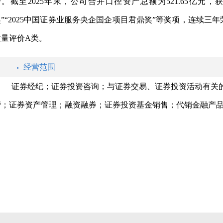
升。
截至
2025
年末，公司合并口径资产总额为
521.65
亿元，获
”“
2025
中国证券业服务央企国企项目君鼎奖”等奖项，连续三年
质量评价
A
类。
经营范围
证券经纪；证券投资咨询；与证券交易、证券投资活动有关
营；证券资产管理；融资融券；证券投资基金销售；代销金融产