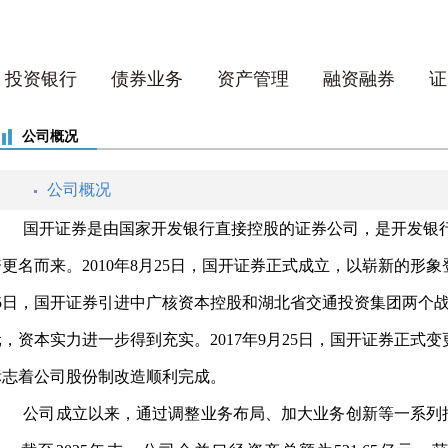
投资银行
债券业务
资产管理
融资融券
证
公司概况
公司概况
国开证券是由国家开发银行直接控股的证券公司，是开发银
资更名而来。
2010
年
8
月
25
日，国开证券正式成立，以崭新的形象
5
日，国开证券引进中广核资本控股和湖北省交通投资集团两个
元，资本实力进一步得到充实。
2017
年
9
月
25
日，国开证券正式变
标志着公司股份制改造顺利完成。
公司成立以来，通过调整业务布局、加大业务创新等一系列