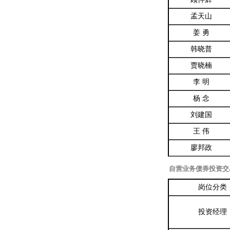
孟天山
姜 勇
韩晓普
贾晓楠
李 明
杨 念
刘建国
王 伟
廖邦政
自营业务债券投资交
岗位分类
投资经理