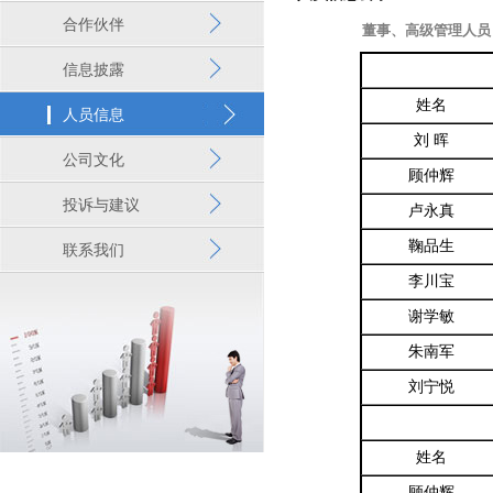
合作伙伴
董事、高级管理人员
信息披露
姓名
人员信息
刘 晖
公司文化
顾仲辉
投诉与建议
卢永真
鞠品生
联系我们
李川宝
谢学敏
朱南军
刘宁悦
姓名
顾仲辉