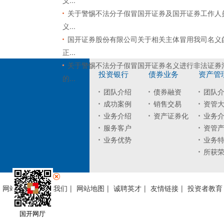
义...
关于警惕不法分子假冒国开证券及国开证券工作人
义...
国开证券股份有限公司关于相关主体冒用我司名义
正...
关于警惕不法分子假冒国开证券名义进行非法证券
投资银行
债券业务
资产管
的...
团队介绍
债券融资
团队
成功案例
销售交易
资管
业务介绍
资产证券化
业务
服务客户
资管
业务优势
业务
所获
网站声明
|
联系我们
|
网站地图
|
诚聘英才
|
友情链接
|
投资者教育
国开网厅